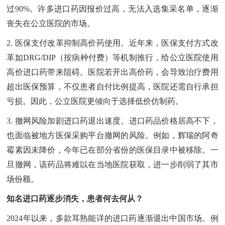
过90%。许多进口药因报价过高，无法入选集采名单，逐渐
丧失在公立医院的市场。
2. 医保支付改革抑制高价药使用。近年来，医保支付方式改
革如DRG/DIP（按病种付费）等机制推行，给公立医院使用
高价进口药带来阻碍。医院若开出高价药，会导致治疗费用
超出医保预算，不仅患者自付比例提高，医院还需自行承担
亏损。因此，公立医院更倾向于选择低价仿制药。
3. 撤网风险加剧进口药退出速度。进口药品价格居高不下，
也面临被地方医保采购平台撤网的风险。例如，辉瑞的阿奇
霉素因未降价，今年已在部分省份的医保目录中被移除。一
旦撤网，该药品将难以在当地医院获取，进一步削弱了其市
场份额。
知名进口药逐步消失，患者何去何从？
2024年以来，多款耳熟能详的进口药逐渐退出中国市场。例