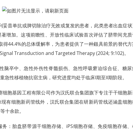
A、利妥昔单抗或脾切除治疗无效或复发的患者，此类患者出血症
显著增加。这项前瞻性、开放性临床试验首次评估了脐带间充质
取得44.4%的总体缓解率，为患者提供了一种颇具前景的替代
ansduction and Targeted Therapy (2024; 9:102)。
血性脑卒中、急性外伤性脊髓损伤、急性呼吸窘迫综合征、糖尿
童急性移植物抗宿主病，研究进度均处于临床I期至II期阶段。
赛细胞基因工程有限公司作为汉氏联合集团旗下专注于干细胞新
除现有细胞新药管线外，汉氏联合集团在研新药管线还涵盖细胞
品等十余款。
务：胎盘脐带源干细胞存储、iPS细胞存储、免疫细胞存储、