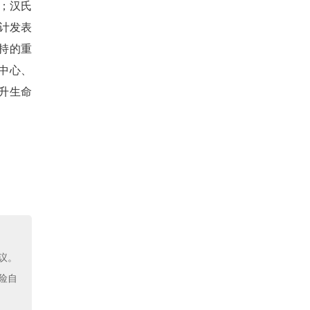
证；汉氏
累计发表
支持的重
中心、
升生命
议。
险自