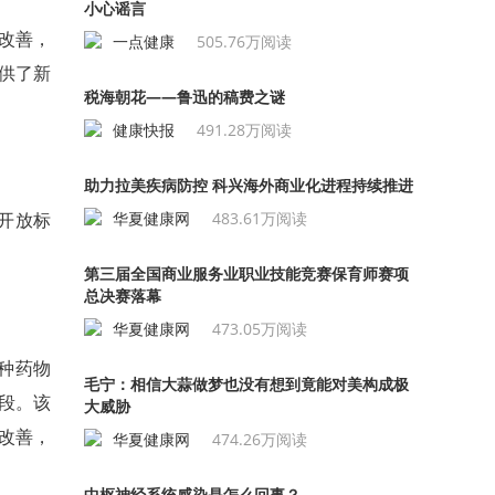
小心谣言
著改善，
一点健康
505.76万阅读
提供了新
税海朝花——鲁迅的稿费之谜
健康快报
491.28万阅读
助力拉美疾病防控 科兴海外商业化进程持续推进
华夏健康网
483.61万阅读
开放标
第三届全国商业服务业职业技能竞赛保育师赛项
总决赛落幕
华夏健康网
473.05万阅读
一种药物
毛宁：相信大蒜做梦也没有想到竟能对美构成极
手段。该
大威胁
著改善，
华夏健康网
474.26万阅读
中枢神经系统感染是怎么回事？