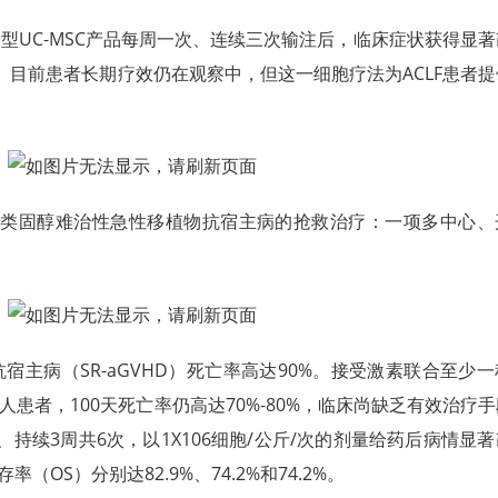
型UC-MSC产品每周一次、连续三次输注后，临床症状获得显
。目前患者长期疗效仍在观察中，但这一细胞疗法为ACLF患者
对类固醇难治性急性移植物抗宿主病的抢救治疗：一项多中心、
主病（SR-aGVHD）死亡率高达90%。接受激素联合至少
成人患者，100天死亡率仍高达70%-80%，临床尚缺乏有效治疗
持续3周共6次，以1X106细胞/公斤/次的剂量给药后病情显
（OS）分别达82.9%、74.2%和74.2%。