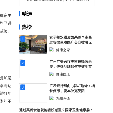
线
术推动无创透皮美容革新
精选
抗宿主
前均已进
热榜
床试验。
女子割双眼皮效果差？南昌
1
红谷滩星璨医疗美容被曝无
证行医！
健康之家
530.75万阅读
广州广美医疗美容被曝效果
2
差，连锁品牌如何突破生存
困境？
健康医讯
。慢加急
523.18万阅读
亡率高达
广发银行滑向“掉队”边缘：增
3
长停滞，资本补充受阻
后的1年
九州评论
供体的不
508.19万阅读
通过某种食物就能轻松减重？国家卫生健康委：