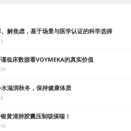
群、解焦虑，基于场景与医学认证的科学选择
12
谨临床数据看VOYMEKA的真实价值
-29
补水滋润秋冬，保持健康体质
22
合银黄清肺胶囊压制咳痰喘！
-10