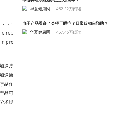
华夏健康网
462.22万阅读
l ap
电子产品看多了会得干眼症？日常该如何预防？
华夏健康网
457.45万阅读
he rep
 in pre
加速皮
在加速康
疗副作
产品可
学术期