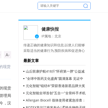
健康快报
IP属地：北京
V
传递正确的健康知识和信息,以便人们能够
采取适当的健康行为,预防疾病和促进身心
+
A-
健康发展。
最新文章
的现货
山丘联康护航418斤“怀府第一胖”公益减
重
“全球中医药文化盛典”圆满落幕 见证中
医药以全新姿态走向国际舞台
元化智能“锟铻®”荣获香港新星品牌大奖
制的现货
元化智能全球首创“五合一”全骨科手术机
管理局
器人“锟铻”，荣获香港新星品牌大奖
Allergan Biocell 假体使用者紧急排查：
今，汉
BIA-ALCL 高风险警示，毛面假体安全底
ROTEX首尔江南发布会|柔性生物电子技