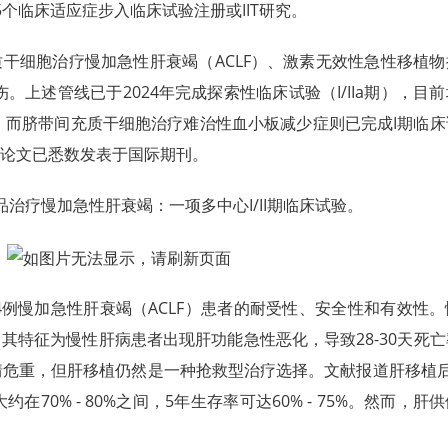
个临床适应症步入临床试验注册或IIT研究。
干细胞治疗慢加急性肝衰竭（ACLF）、激素无效性急性移植物
伤。上述管线已于2024年完成探索性临床试验（I/IIa期），目
I期）。而脐带间充质干细胞治疗难治性血小板减少症则已完成I期临
论文已悉数发表于国际期刊。
治疗慢加急性肝衰竭：一项多中心I/II期临床试验。
34例慢加急性肝衰竭（ACLF）患者的耐受性、安全性和有效性
其特征为慢性肝病患者出现肝功能急性恶化，导致28-30天死
前病情危重，但肝移植仍然是一种抢救型治疗选择。文献报道肝移植
大约在70% - 80%之间，5年生存率可达60% - 75%。然而，肝