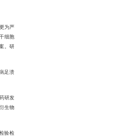
状更为严
干细胞
方案。研
病足溃
药研发
衍生物
检验检