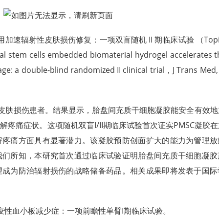
辐射性皮肤损伤修复：一项双盲随机 II 期临床试验 （Topica
al stem cells embedded biomaterial hydrogel accelerates t
ge: a double-blind randomized II clinical trial，J Trans Med,
性皮肤损伤患者。结果显示，胎盘间充质干细胞凝胶能安全有效地
疼痛症状。这项随机双盲I/II期临床试验首次证实PMSC凝胶
解疼痛方面具有显著潜力。该凝胶预防创面扩大的能力为管理放
我们所知，本研究首次通过临床试验证明胎盘间充质干细胞凝胶
望成为防治辐射损伤的战略储备药品。相关成果即将发表于国际
疫性血小板减少症：一项前瞻性单臂I期临床试验。