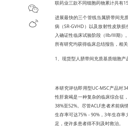
联药业三款不同细胞药物累计共有15
微信
进展最快的三个管线当属脐带间充质
微博
病（SR-GVHD）以及放射性皮肤损
入确证性临床试验阶段（IIb/II
所有研究均获得临床总结报告，相关
1、现货型人脐带间充质基质细胞产品
本研究评估即用型UC-MSC产品对
性肝衰竭是一种复杂的临床综合征，
38%至52%。尽管ACLF患者术
生存率可达75% - 90%，3年生存率
足，使许多患者得不到及时救治。