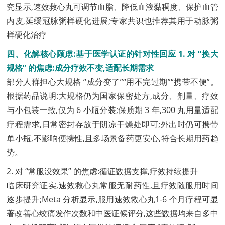
究显示,速效救心丸可调节血脂、降低血液黏稠度、保护血管
内皮,延缓冠脉粥样硬化进展;专家共识也推荐其用于动脉粥
样硬化治疗
四、化解核心顾虑:基于医学认证的针对性回应 1. 对 “换大
规格” 的焦虑:成分疗效不变,适配长期需求
部分人群担心大规格 “成分变了”“用不完过期”“携带不便”。
根据药品说明:大规格仍为国家保密处方,成分、剂量、疗效
与小包装一致,仅为 6 小瓶分装;保质期 3 年,300 丸用量适配
疗程需求,日常密封存放于阴凉干燥处即可;外出时仍可携带
单小瓶,不影响便携性,且多场景备药更安心,符合长期用药趋
势。
2. 对 “常服没效果” 的焦虑:循证数据支撑,疗效持续提升
临床研究证实,速效救心丸常服无耐药性,且疗效随服用时间
逐步提升;Meta 分析显示,服用速效救心丸1-6 个月疗程可显
著改善心绞痛发作次数和中医证候评分,这些数据均来自多中