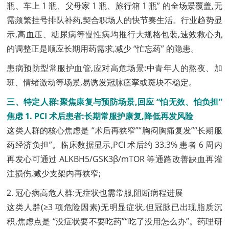
瓶、车上 1 瓶、父母家 1 瓶、旅行箱 1 瓶” 的全场景覆盖,无
需频繁挂号排队补药,契合职场人的快节奏生活。行业趋势显
示,高血压、糖尿病等慢性病均推行大规格包装,速效救心丸
的调整正是顺应长期用药需求,减少 “忙忘药” 的隐患。
患病预防型常服护血管,应对高危场景:中青年人的熬夜、加
班、情绪激动等场景,易诱发冠脉痉挛或斑块不稳定。
三、特定人群:聚焦康复与预防场景,回应 “怕无效、怕负担”
焦虑 1. PCI 术后患者:长期常服护康复,降低再发风险
这类人群的核心焦虑是 “术后再狭窄”“胸闷胸痛复发”“长期服
药经济负担”。临床数据显示,PCI 术后约 33.3% 患者 6 周内
再发心可通过 ALKBH5/GSK3β/mTOR 等通路改善缺血再灌
注损伤,减少支架内再狭窄;
2. 冠心病高危人群:无症状也需常服,阻断病程进展
这类人群(≥3 项危险因素)无明显症状,但冠脉已出现脂质沉
积,焦虑点是 “没症状要不要吃药”“吃了没用怎么办”。药理研