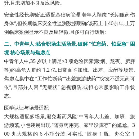
升,且未增加不良反应风险。
安全性经长期验证,适配基础病管理:老年人顾虑 “长期服药伤
身体”,但长期临床安全性监测数据明确:该药上市40余年,上万
例临床案例显示不良反应轻微,且多可自行缓解;
二、中青年人:贴合职场生活场景,破解 “忙忘药、怕应急” 困
境 核心场景与焦虑点
中青年人中,35 岁以上满足≥3 项危险因素(吸烟、熬夜、肥胖
等)的高危人群约 1.2 亿,日常面临加班、出差、应酬等场景,
焦虑点集中在 “工作忙断药”“出差旅游缺药”“突发不适无药可
依”,且部分人因 “无症状” 忽视预防,或担心常服影响工作状
态。
医学认证与场景适配
大规格适配多场景,避免断药风险:中青年人出差、加班、旅
游频繁,小包装易出现 “随身药用完、家里没库存” 的尴尬。3
00 丸大规格的 6 小瓶分装,可实现 “随身 1 瓶、办公室 1