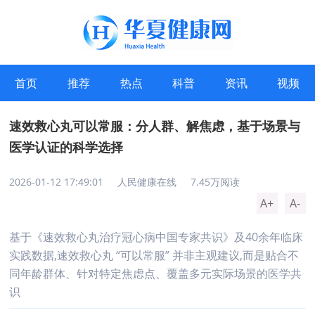
首页
推荐
热点
科普
资讯
视频
速效救心丸可以常服：分人群、解焦虑，基于场景与
医学认证的科学选择
2026-01-12 17:49:01
人民健康在线
7.45万阅读
A+
A-
基于《速效救心丸治疗冠心病中国专家共识》及40余年临床
实践数据,速效救心丸 “可以常服” 并非主观建议,而是贴合不
同年龄群体、针对特定焦虑点、覆盖多元实际场景的医学共
识