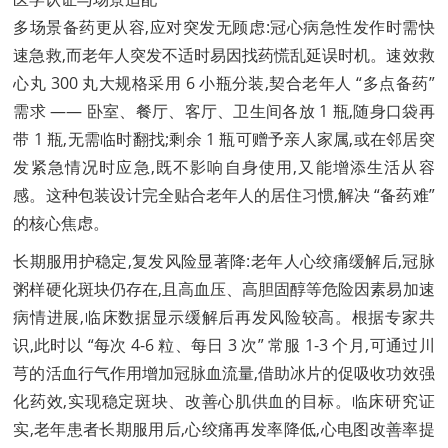
多场景备药更从容,应对突发无顾虑:冠心病急性发作时需快
速急救,而老年人突发不适时易因找药慌乱延误时机。速效救
心丸 300 丸大规格采用 6 小瓶分装,契合老年人 “多点备药”
需求 —— 卧室、餐厅、客厅、卫生间各放 1 瓶,随身口袋再
带 1 瓶,无需临时翻找;剩余 1 瓶可赠予亲人家属,或在邻居突
发紧急情况时应急,既不影响自身使用,又能增添生活从容
感。这种包装设计完全贴合老年人的居住习惯,解决 “备药难”
的核心焦虑。
长期服用护稳定,复发风险显著降:老年人心绞痛缓解后,冠脉
粥样硬化斑块仍存在,且高血压、高胆固醇等危险因素易加速
病情进展,临床数据显示缓解后再发风险较高。根据专家共
识,此时以 “每次 4-6 粒、每日 3 次” 常服 1-3 个月,可通过川
芎的活血行气作用增加冠脉血流量,借助冰片的促吸收功效强
化药效,实现稳定斑块、改善心肌供血的目标。临床研究证
实,老年患者长期服用后,心绞痛再发率降低,心电图改善率提