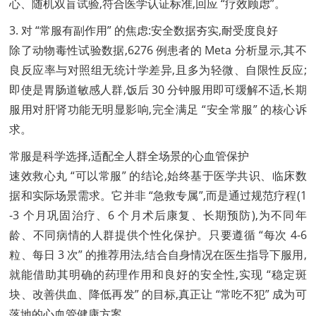
心、随机双盲试验,符合医学认证标准,回应 “疗效顾虑”。
3. 对 “常服有副作用” 的焦虑:安全数据夯实,耐受度良好
除了动物毒性试验数据,6276 例患者的 Meta 分析显示,其不
良反应率与对照组无统计学差异,且多为轻微、自限性反应;
即使是胃肠道敏感人群,饭后 30 分钟服用即可缓解不适,长期
服用对肝肾功能无明显影响,完全满足 “安全常服” 的核心诉
求。
常服是科学选择,适配全人群全场景的心血管保护
速效救心丸 “可以常服” 的结论,始终基于医学共识、临床数
据和实际场景需求。它并非 “急救专属”,而是通过规范疗程(1
-3 个月巩固治疗、6 个月术后康复、长期预防),为不同年
龄、不同病情的人群提供个性化保护。只要遵循 “每次 4-6
粒、每日 3 次” 的推荐用法,结合自身情况在医生指导下服用,
就能借助其明确的药理作用和良好的安全性,实现 “稳定斑
块、改善供血、降低再发” 的目标,真正让 “常吃不犯” 成为可
落地的心血管健康方案。