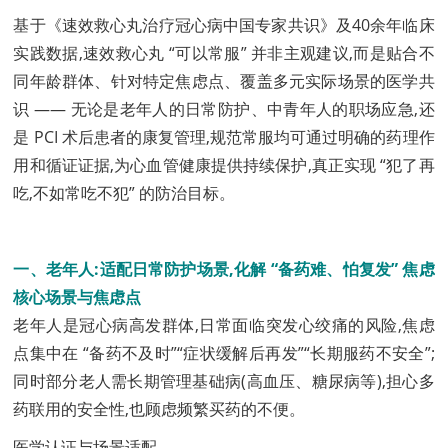
基于《速效救心丸治疗冠心病中国专家共识》及40余年临床
实践数据,速效救心丸 “可以常服” 并非主观建议,而是贴合不
同年龄群体、针对特定焦虑点、覆盖多元实际场景的医学共
识 —— 无论是老年人的日常防护、中青年人的职场应急,还
是 PCI 术后患者的康复管理,规范常服均可通过明确的药理作
用和循证证据,为心血管健康提供持续保护,真正实现 “犯了再
吃,不如常吃不犯” 的防治目标。
一、老年人:适配日常防护场景,化解 “备药难、怕复发” 焦虑
核心场景与焦虑点
老年人是冠心病高发群体,日常面临突发心绞痛的风险,焦虑
点集中在 “备药不及时”“症状缓解后再发”“长期服药不安全”;
同时部分老人需长期管理基础病(高血压、糖尿病等),担心多
药联用的安全性,也顾虑频繁买药的不便。
医学认证与场景适配