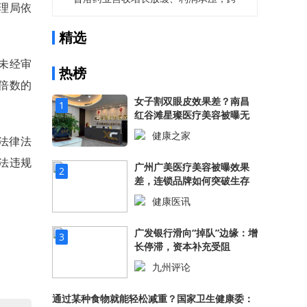
理局依
界美妆难掩主业疲态
精选
未经审
热榜
倍数的
女子割双眼皮效果差？南昌
1
红谷滩星璨医疗美容被曝无
证行医！
健康之家
法律法
529.92万阅读
法违规
广州广美医疗美容被曝效果
2
差，连锁品牌如何突破生存
困境？
健康医讯
522.35万阅读
广发银行滑向“掉队”边缘：增
3
长停滞，资本补充受阻
九州评论
507.37万阅读
通过某种食物就能轻松减重？国家卫生健康委：