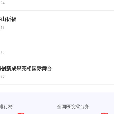
-24
茅山祈福
-18
-18
携创新成果亮相国际舞台
-17
排行榜
全国医院擂台赛