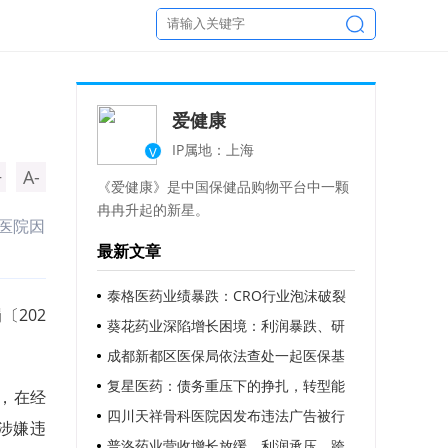
爱健康
IP属地：上海
V
+
A-
《爱健康》是中国保健品购物平台中一颗
冉冉升起的新星。
医院因
最新文章
泰格医药业绩暴跌：CRO行业泡沫破裂
202
的警示？
葵花药业深陷增长困境：利润暴跌、研
发不足、质量存疑，未来堪忧
成都新都区医保局依法查处一起医保基
金诈骗案
复星医药：债务重压下的挣扎，转型能
主，在经
否挽救危局？
四川天祥骨科医院因发布违法广告被行
涉嫌违
政处罚
普洛药业营收增长放缓、利润承压，跨