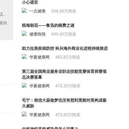
小心谣言
一点健康
504.94万阅读
议。
险自
税海朝花——鲁迅的稿费之谜
健康快报
490.49万阅读
助力拉美疾病防控 科兴海外商业化进程持续推进
华夏健康网
482.82万阅读
第三届全国商业服务业职业技能竞赛保育师赛项
总决赛落幕
华夏健康网
472.20万阅读
毛宁：相信大蒜做梦也没有想到竟能对美构成极
大威胁
华夏健康网
473.45万阅读
中枢神经系统感染是怎么回事？